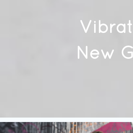
Vibrat
New G